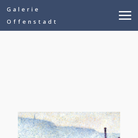
google-site-
Galerie
verification=__Kkl892DwMQgMkXsVxXcP8FPkKDh32a1qj3vnYFWbQ
Offenstadt