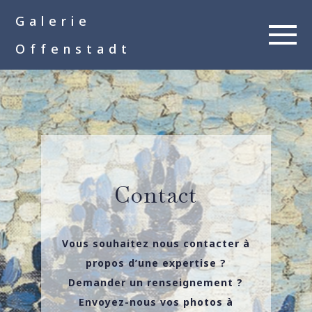
google-site-
Galerie
verification=__Kkl892DwMQgMkXsVxXcP8FPkKDh32a1qj3vnYFWbQ
Offenstadt
Contact
Vous souhaitez nous contacter à
propos d’une expertise ?
Demander un renseignement ?
Envoyez-nous vos photos à