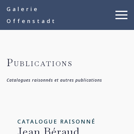
google-site-
Galerie
verification=__Kkl892DwMQgMkXsVxXcP8FPkKDh32a1qj3vnYFWbQ
Offenstadt
Publications
Catalogues raisonnés et autres publications
CATALOGUE RAISONNÉ
Jean Béraud