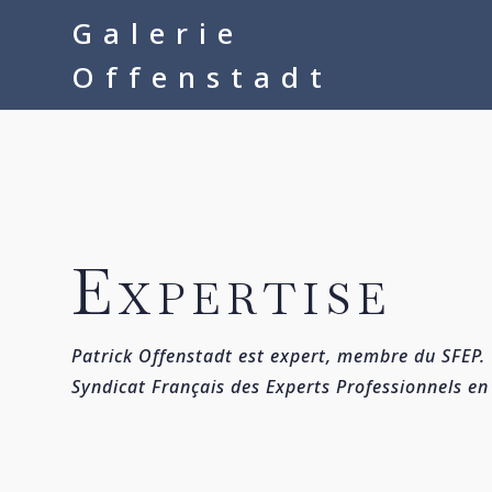
google-site-verification=__Kkl892DwMQgMkXsVxXcP8FPkKDh32a1q
Galerie
Offenstadt
Expertise
Patrick Offenstadt est expert, membre du SFEP.
Syndicat Français des Experts Professionnels en 