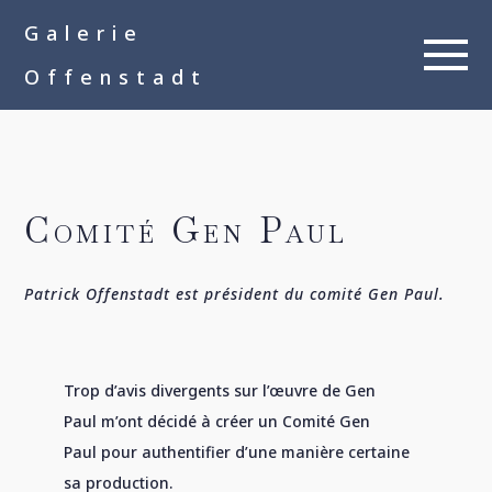
google-site-
Galerie
verification=__Kkl892DwMQgMkXsVxXcP8FPkKDh32a1qj3vnYFWbQ
Offenstadt
Comité Gen Paul
Patrick Offenstadt est président du comité Gen Paul.
Trop d’avis divergents sur l’œuvre de Gen
Paul m’ont décidé à créer un Comité Gen
Paul pour authentifier d’une manière certaine
sa production.