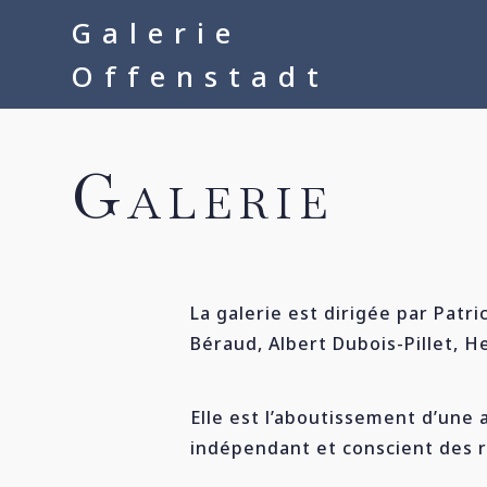
google-site-verification=__Kkl892DwMQgMkXsVxXcP8FPkKDh32a1q
Galerie
Offenstadt
Galerie
La galerie est dirigée par Patr
Béraud, Albert Dubois-Pillet, 
Elle est l’aboutissement d’une 
indépendant et conscient des ré