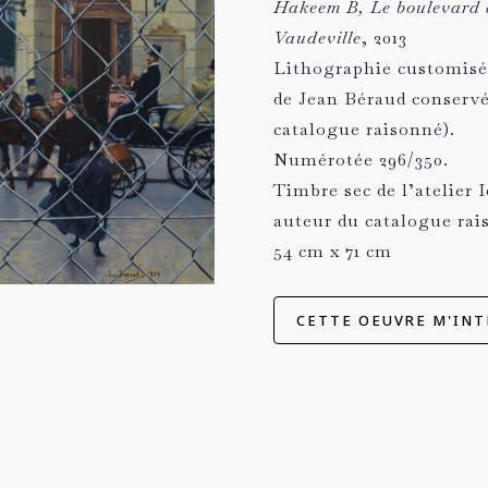
Hakeem B, Le boulevard d
Vaudeville
, 2013
Lithographie customisé
de Jean Béraud conserv
catalogue raisonné).
Numérotée 296/350.
Timbre sec de l’atelier 
auteur du catalogue rai
54 cm x 71 cm
CETTE OEUVRE M'INT