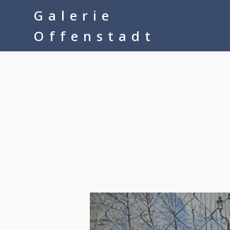
google-site-verification=__Kkl892DwMQgMkXsVxXcP8FPkKDh32a1q
Galerie
Offenstadt