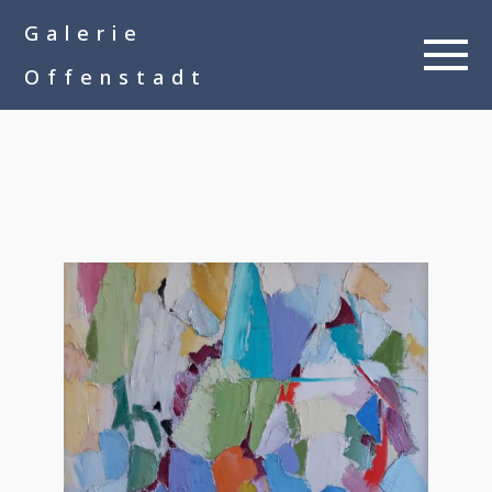
google-site-
Galerie
verification=__Kkl892DwMQgMkXsVxXcP8FPkKDh32a1qj3vnYFWbQ
Offenstadt