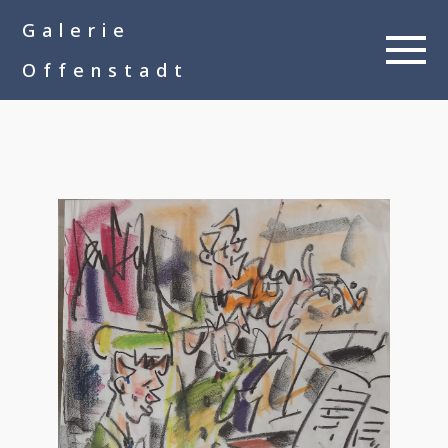
google-site-
Galerie
verification=__Kkl892DwMQgMkXsVxXcP8FPkKDh32a1qj3vnYFWbQ
Offenstadt