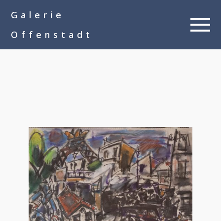
google-site-
Galerie
verification=__Kkl892DwMQgMkXsVxXcP8FPkKDh32a1qj3vnYFWbQ
Offenstadt