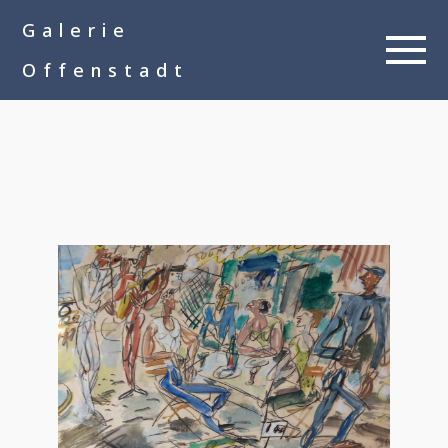
google-site-
Galerie
verification=__Kkl892DwMQgMkXsVxXcP8FPkKDh32a1qj3vnYFWbQ
Offenstadt