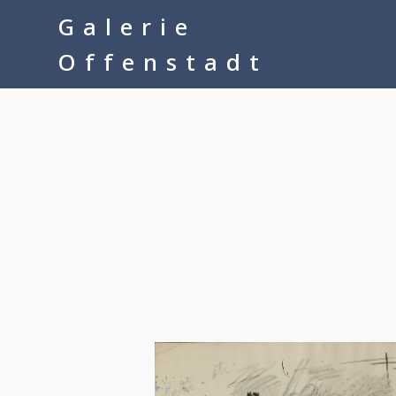
google-site-verification=__Kkl892DwMQgMkXsVxXcP8FPkKDh32a1q
Galerie
Offenstadt