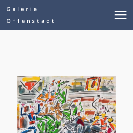
google-site-
Galerie
verification=__Kkl892DwMQgMkXsVxXcP8FPkKDh32a1qj3vnYFWbQ
Offenstadt