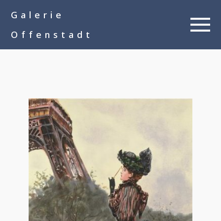
google-site-
Galerie
verification=__Kkl892DwMQgMkXsVxXcP8FPkKDh32a1qj3vnYFWbQ
Offenstadt