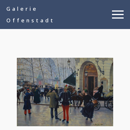
google-site-
Galerie
verification=__Kkl892DwMQgMkXsVxXcP8FPkKDh32a1qj3vnYFWbQ
Offenstadt